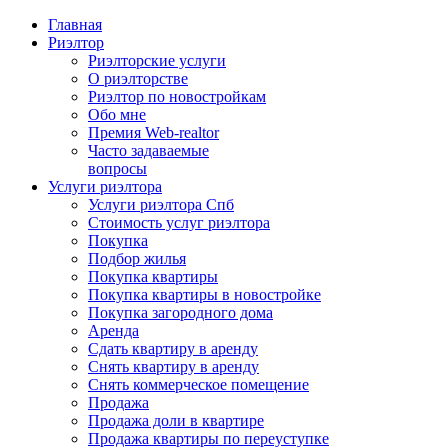
Главная
Риэлтор
Риэлторские услуги
О риэлторстве
Риэлтор по новостройкам
Обо мне
Премия Web-realtor
Часто задаваемые
вопросы
Услуги риэлтора
Услуги риэлтора Спб
Стоимость услуг риэлтора
Покупка
Подбор жилья
Покупка квартиры
Покупка квартиры в новостройке
Покупка загородного дома
Аренда
Сдать квартиру в аренду
Снять квартиру в аренду
Cнять коммерческое помещение
Продажа
Продажа доли в квартире
Продажа квартиры по переуступке