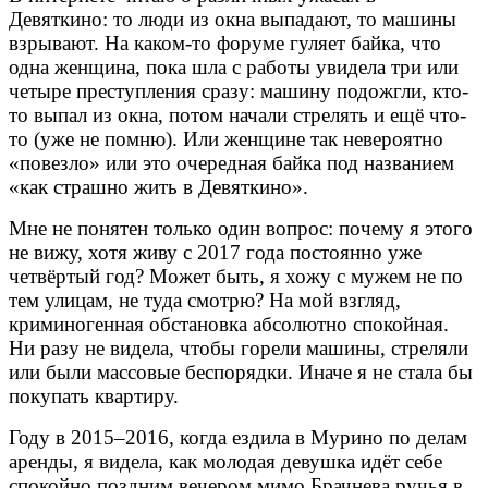
Девяткино: то люди из окна выпадают, то машины
взрывают. На каком-то форуме гуляет байка, что
одна женщина, пока шла с работы увидела три или
четыре преступления сразу: машину подожгли, кто-
то выпал из окна, потом начали стрелять и ещё что-
то (уже не помню). Или женщине так невероятно
«повезло» или это очередная байка под названием
«как страшно жить в Девяткино».
Мне не понятен только один вопрос: почему я этого
не вижу, хотя живу с 2017 года постоянно уже
четвёртый год? Может быть, я хожу с мужем не по
тем улицам, не туда смотрю? На мой взгляд,
криминогенная обстановка абсолютно спокойная.
Ни разу не видела, чтобы горели машины, стреляли
или были массовые беспорядки.
Иначе я не стала бы
покупать квартиру.
Году в 2015–2016, когда ездила в Мурино по делам
аренды, я видела, как молодая девушка идёт себе
спокойно поздним вечером мимо Брачнева ручья в