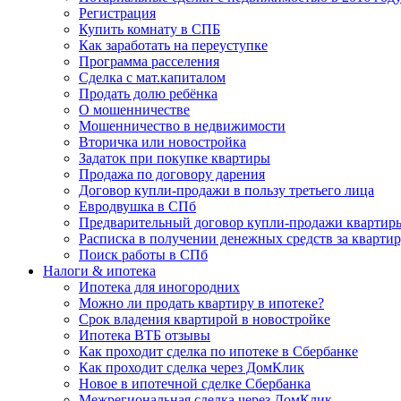
Регистрация
Купить комнату в СПБ
Как заработать на переуступке
Программа расселения
Сделка с мат.капиталом
Продать долю ребёнка
О мошенничестве
Мошенничество в недвижимости
Вторичка или новостройка
Задаток при покупке квартиры
Продажа по договору дарения
Договор купли-продажи в пользу третьего лица
Евродвушка в СПб
Предварительный договор купли-продажи квартир
Расписка в получении денежных средств за кварти
Поиск работы в СПб
Налоги & ипотека
Ипотека для иногородних
Можно ли продать квартиру в ипотеке?
Срок владения квартирой в новостройке
Ипотека ВТБ отзывы
Как проходит сделка по ипотеке в Сбербанке
Как проходит сделка через ДомКлик
Новое в ипотечной сделке Сбербанка
Межрегиональная сделка через ДомКлик