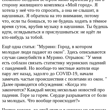
сторону жилищного комплекса «Мой город». Я
хотела у неё что-то спросить, а она не слышит, в
наушниках. Я обратила на это внимание, потому
что, если ты боишься, то не будешь ходить в тёмное
время суток, врубив музыку в наушники. Ты будешь
идти, оглядываться и прислушиваться: не идёт ли
кто-нибудь за тобой.
Ещё одна статья: "Мурино: Город, в котором
молодые люди падают из окон". Здесь описываются
случаи самоубийств в Мурино. Отрывок: "
У меня
есть соблазн связать статистику муринских падений
с пандемией. Но вообще-то местные жители еще
пару лет назад, задолго до COVID-19, начали
замечать частые происшествия с полетами из окон.
"
Далее приводятся обсуждения:
«Когда это
закончится? Каждый месяц несколько новостей про
падения. Горе за горем. Сердце разрывается от боли
за молодых. Что вообще происходит?»
Честно говоря, до этой статьи я никогда не слышала