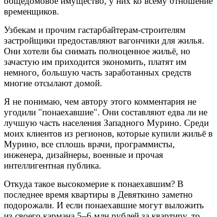
общедомовое имущество, у них ко всему отношение
временщиков.
Узбекам и прочим гастарбайтерам-строителям
застройщики предоставляют вагончики для жилья.
Они хотели бы снимать полноценное жильё, но
зачастую им приходится экономить, платят им
немного, большую часть заработанных средств
многие отсылают домой.
Я не понимаю, чем автору этого комментария не
угодили "понаехавшие". Они составляют едва ли не
лучшую часть населения Западного Мурино. Среди
моих клиентов из регионов, которые купили жильё в
Мурино, все сплошь врачи, программисты,
инженера, дизайнеры, военные и прочая
интеллигентная публика.
Откуда такое высокомерие к понаехавшим? В
последнее время квартиры в Девяткино заметно
подорожали. И если понаехавшие могут выложить
из своего кармана 5–6 млн рублей за квартиру, то