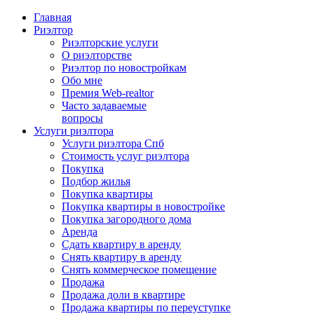
Главная
Риэлтор
Риэлторские услуги
О риэлторстве
Риэлтор по новостройкам
Обо мне
Премия Web-realtor
Часто задаваемые
вопросы
Услуги риэлтора
Услуги риэлтора Спб
Стоимость услуг риэлтора
Покупка
Подбор жилья
Покупка квартиры
Покупка квартиры в новостройке
Покупка загородного дома
Аренда
Сдать квартиру в аренду
Снять квартиру в аренду
Cнять коммерческое помещение
Продажа
Продажа доли в квартире
Продажа квартиры по переуступке