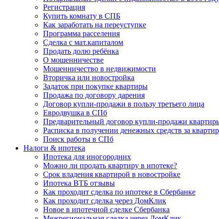
Регистрация
Купить комнату в СПБ
Как заработать на переуступке
Программа расселения
Сделка с мат.капиталом
Продать долю ребёнка
О мошенничестве
Мошенничество в недвижимости
Вторичка или новостройка
Задаток при покупке квартиры
Продажа по договору дарения
Договор купли-продажи в пользу третьего лица
Евродвушка в СПб
Предварительный договор купли-продажи квартир
Расписка в получении денежных средств за кварти
Поиск работы в СПб
Налоги & ипотека
Ипотека для иногородних
Можно ли продать квартиру в ипотеке?
Срок владения квартирой в новостройке
Ипотека ВТБ отзывы
Как проходит сделка по ипотеке в Сбербанке
Как проходит сделка через ДомКлик
Новое в ипотечной сделке Сбербанка
Межрегиональная сделка через ДомКлик